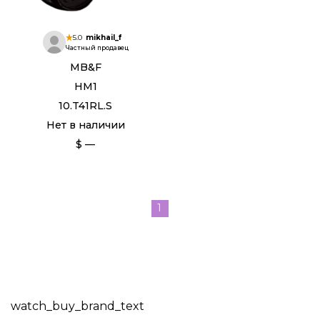
5.0
mikhail_f
Частный продавец
MB&F
HM1
10.T41RL.S
Нет в наличии
$ —
1
watch_buy_brand_text